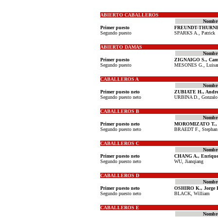
ABIERTO CABALLEROS
Nombr
Primer puesto
FREUNDT-THURNE T
Segundo puesto
SPARKS A., Patrick
ABIERTO DAMAS
Nombr
Primer puesto
ZIGNAIGO S., Cam
Segundo puesto
MESONES G., Luisam
CABALLEROS A
Nombr
Primer puesto neto
ZUBIATE H., Andre
Segundo puesto neto
URBINA D., Gonzalo
CABALLEROS B
Nombr
Primer puesto neto
MOROMIZATO T., A
Segundo puesto neto
BRAEDT F., Stephan
CABALLEROS C
Nombr
Primer puesto neto
CHANG A., Enrique
Segundo puesto neto
WU, Jianqiang
CABALLEROS D
Nombr
Primer puesto neto
OSHIRO K., Jorge 
Segundo puesto neto
BLACK, William
CABALLEROS E
Nombr