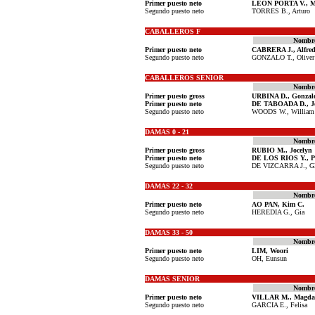
Primer puesto neto
LEON PORTA V., M
Segundo puesto neto
TORRES B., Arturo
CABALLEROS F
Nombr
Primer puesto neto
CABRERA J., Alfre
Segundo puesto neto
GONZALO T., Oliver
CABALLEROS SENIOR
Nombr
Primer puesto gross
URBINA D., Gonzal
Primer puesto neto
DE TABOADA D., Jo
Segundo puesto neto
WOODS W., William
DAMAS 0 - 21
Nombr
Primer puesto gross
RUBIO M., Jocelyn
Primer puesto neto
DE LOS RIOS Y., Pa
Segundo puesto neto
DE VIZCARRA J., Gl
DAMAS 22 - 32
Nombr
Primer puesto neto
AO PAN, Kim C.
Segundo puesto neto
HEREDIA G., Gia
DAMAS 33 - 50
Nombr
Primer puesto neto
LIM, Woori
Segundo puesto neto
OH, Eunsun
DAMAS SENIOR
Nombr
Primer puesto neto
VILLAR M., Magdal
Segundo puesto neto
GARCIA E., Felisa